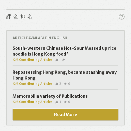
課金排名
ARTICLE AVAILABLE IN ENGLISH
Like
Facebook
Twitter
Line
South-western Chinese Hot-Sour Messed up rice
noodle is Hong Kong food?
投稿 Contributing Articles
WhatsApp
Email
Repossessing Hong Kong, became stashing away
Hong Kong
投稿 Contributing Articles
2
0
Memorabilia variety of Publications
投稿 Contributing Articles
3
0
Read More