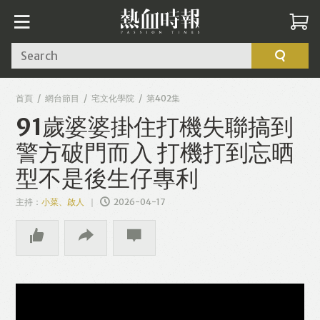
Search
首頁
網台節目
宅文化學院
第402集
91歲婆婆掛住打機失聯搞到
警方破門而入 打機打到忘晒
型不是後生仔專利
主持：
小菜、啟人
2026-04-17