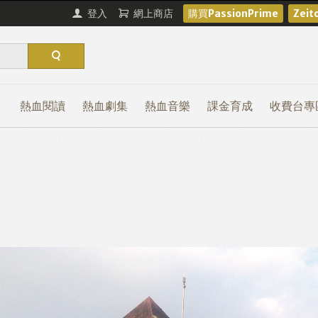
登入
網上商店
購買PassionPrime
Zei
熱血閱讀
熱血劇集
熱血音樂
課金育成
收費台專