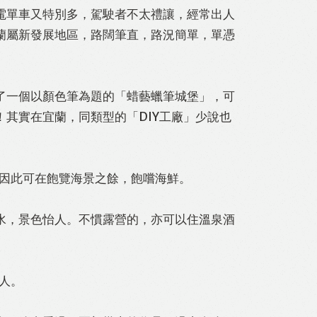
電單車又特別多，駕駛者不太禮讓，經常出人
蘭屬新發展地區，路闊筆直，路況簡單，單憑
了一個以顏色筆為題的「蜡藝蠟筆城堡」，可
其實在宜蘭，同類型的「DIY工廠」少說也
；因此可在飽覽海景之餘，飽嚐海鮮。
水，景色怡人。不慣露營的，亦可以住溫泉酒
人。