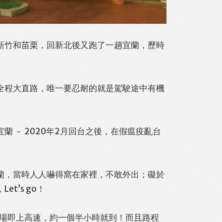
新竹和苗栗，回新北後又跑了一趟宜蘭，歷時
全程大直路，唯一要忍耐的就是駕駛途中有機
。
 － 2020年2月回台之後，在假瘟疫亂台
l
Print
蘭，當時人人嚇得窩在家裡，不敢外出；礙於
’s go！
機場即上高速，約一個半小時就到！而且路程