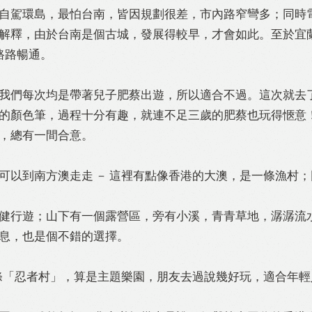
自駕環島，最怕台南，皆因規劃很差，市內路窄彎多；同時
解釋，由於台南是個古城，發展得較早，才會如此。至於宜
路路暢通。
我們每次均是帶著兒子肥蔡出遊，所以適合不過。這次就去
的顏色筆，過程十分有趣，就連不足三歲的肥蔡也玩得愜意！
，總有一間合意。
可以到南方澳走走 － 這裡有點像香港的大澳，是一條漁村
健行遊；山下有一個露營區，旁有小溪，青青草地，潺潺流
息，也是個不錯的選擇。
一條「忍者村」，算是主題樂園，朋友去過說幾好玩，適合年輕