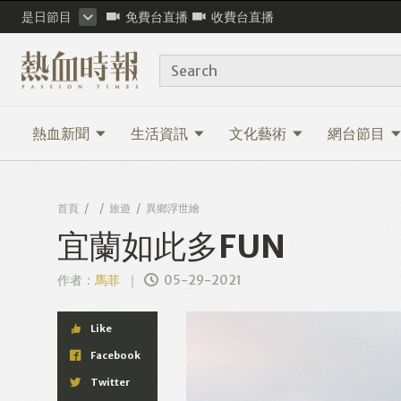
是日節目
免費台直播
收費台直播
Search
熱血新聞
生活資訊
文化藝術
網台節目
首頁
旅遊
異鄉浮世繪
宜蘭如此多FUN
作者：
馬菲
05-29-2021
Like
Facebook
Twitter