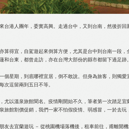
來台港人團年，委實高興。走過台中，又到台南，然後折回
亦算得宜，自駕遊起來倒算方便，尤其是台中到台南一段，
蓮和台東，都曾走訪，亦在台灣大部份的縣市都留下過足跡
一個星期，到底哪裡宜居，倒不敢說。但身為旅客，則獨愛宜蘭
acebook
Twitter
Line
WhatsApp
Emai
每次逗留兩到五日不等。
，尤以溫泉旅館聞名。疫情剛開始不久，筆者第一次踏足宜
旅館割價促銷，我們一家不怕假疫情、弱感冒，一於去玩，Let
朋友去宜蘭遊玩 － 從桃園機場落機後，租車前往，甫離開