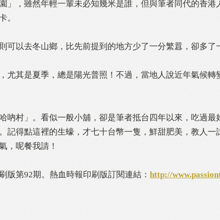
園」，雖然年輕一輩未必知幾米是誰，但與筆者同代的香港
卡。
則可以去冬山鄉，比先前提到的地方少了一分繁囂，卻多了
，尤其是夏季，總是陽光普照！不過，當地人說近年氣候轉
哈吶村」。看似一般小舖，卻是筆者抵台四年以來，吃過最
。記得點這裡的生蠔，才七十台幣一隻，鮮甜肥美，教人一
氣，呢餐我請！
刷版第92期。熱血時報印刷版訂閱連結：
http://www.passion