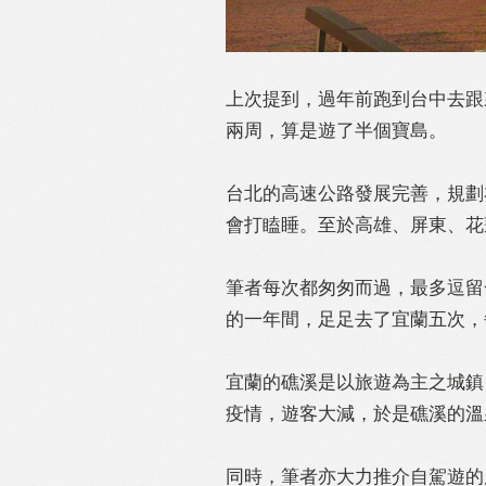
上次提到，過年前跑到台中去跟
兩周，算是遊了半個寶島。
台北的高速公路發展完善，規劃
會打瞌睡。至於高雄、屏東、花
筆者每次都匆匆而過，最多逗留
Like
F
的一年間，足足去了宜蘭五次，
宜蘭的礁溪是以旅遊為主之城鎮
疫情，遊客大減，於是礁溪的溫泉
同時，筆者亦大力推介自駕遊的