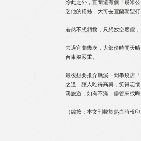
除此之外，宜蘭還有個「幾米公
乏他的粉絲，大可去宜蘭朝聖打
若然不想頻撲，只想放空度假，
去過宜蘭幾次，大部份時間天晴
台東般嚴重。
最後想要推介礁溪一間串燒店「
之道，讓人吃得高興，笑得忘懷
溪旅遊，如有不滿，儘管來找晦
（編按：本文刊載於熱血時報印