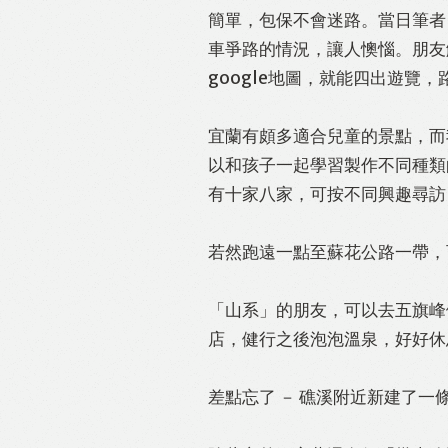
簡單，包保不會迷路。當日筆者
車爭路的情況，讓人懊惱。朋友
google地圖，就能四出遊覽，
宜蘭有頗多適合兒童的景點，而
以和孩子一起學習製作不同種類
有十家八家，可按不同興趣尋訪
若然跑遠一點至蘇花公路一帶，
「山系」的朋友，可以去五旗峰
店，健行之後泡泡溫泉，好好休
差點忘了 － 礁溪附近新建了