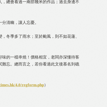
人，總會看過一兩部幾米的作品；過去身邊不
一分清幽，讓人忘憂。
變，冬季多了雨水；至於颱風，則不如花蓮、
好味的一檔串燒！價格相宜，老闆亦深懂待客
試難忘。總而言之，若你看過此文後慕名到礁
times.hk/4.0/regform.php
）