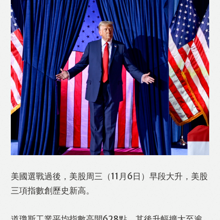
Like
Facebook
Twitter
Line
WhatsApp
Email
Print
美國選戰過後，美股周三（11月6日）早段大升，美股
三項指數創歷史新高。
道瓊斯工業平均指數高開628點，其後升幅擴大至逾