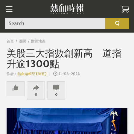
Search
首頁
港聞
財經地產
美股三大指數創新高 道指
升逾1300點
作者：
熱血編輯部 (陳五)
11-06-2024
0
0