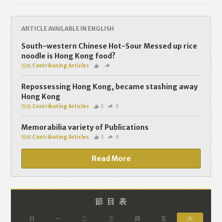
Like
Facebook
Twitter
Line
ARTICLE AVAILABLE IN ENGLISH
WhatsApp
Email
South-western Chinese Hot-Sour Messed up rice
noodle is Hong Kong food?
投稿 Contributing Articles
Repossessing Hong Kong, became stashing away
Hong Kong
投稿 Contributing Articles
2
0
Memorabilia variety of Publications
投稿 Contributing Articles
3
0
Read More
節目表
日
一
二
三
四
五
六