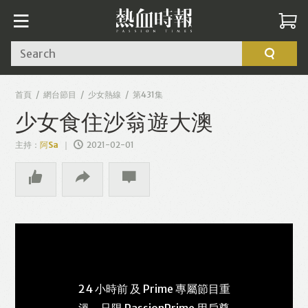
Search
首頁
網台節目
少女熱線
第431集
少女食住沙翁遊大澳
主持：
阿Sa
2021-02-01
24 小時前 及 Prime 專屬節目重
溫，只限 PassionPrime 用戶尊