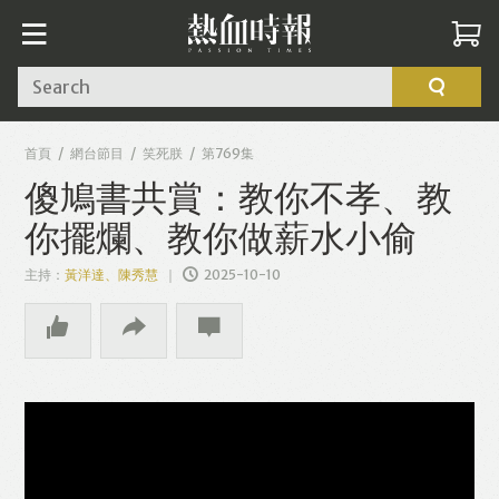
Search
首頁
網台節目
笑死朕
第769集
傻鳩書共賞：教你不孝、教
你擺爛、教你做薪水小偷
主持：
黃洋達、陳秀慧
2025-10-10