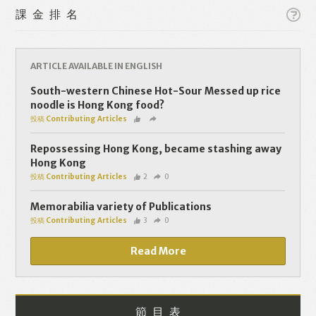
課金排名
ARTICLE AVAILABLE IN ENGLISH
South-western Chinese Hot-Sour Messed up rice
Like
Facebook
Twitter
Line
noodle is Hong Kong food?
投稿 Contributing Articles
WhatsApp
Email
Repossessing Hong Kong, became stashing away
Hong Kong
投稿 Contributing Articles
2
0
Memorabilia variety of Publications
投稿 Contributing Articles
3
0
Read More
節目表