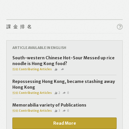
課金排名
ARTICLE AVAILABLE IN ENGLISH
Like
Facebook
Twitter
Line
South-western Chinese Hot-Sour Messed up rice
noodle is Hong Kong food?
投稿 Contributing Articles
WhatsApp
Email
Repossessing Hong Kong, became stashing away
Hong Kong
投稿 Contributing Articles
2
0
Memorabilia variety of Publications
投稿 Contributing Articles
3
0
Read More