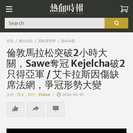
Search
首頁
網台節目
運動真理學
第404集
倫敦馬拉松突破2小時大
關，Sawe奪冠 Kejelcha破2
只得亞軍 / 艾卡拉斯因傷缺
席法網，爭冠形勢大變
主持：
阿火、和仔、Elaine
2026-05-01