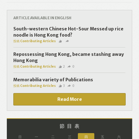
ARTICLE AVAILABLE IN ENGLISH
South-western Chinese Hot-Sour Messed up rice
noodle is Hong Kong food?
Like
Facebook
Twitter
Line
投稿 Contributing Articles
Repossessing Hong Kong, became stashing away
WhatsApp
Email
Hong Kong
投稿 Contributing Articles
2
0
Memorabilia variety of Publications
投稿 Contributing Articles
3
0
Read More
節目表
日
一
二
三
四
五
六