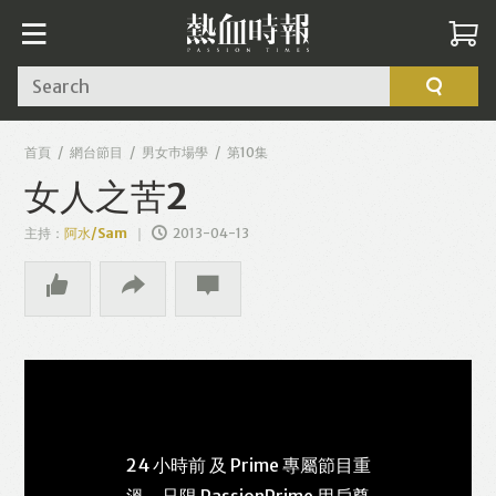
Search
首頁
網台節目
男女巿場學
第10集
女人之苦2
主持：
阿水/Sam
2013-04-13
24 小時前 及 Prime 專屬節目重
溫，只限 PassionPrime 用戶尊