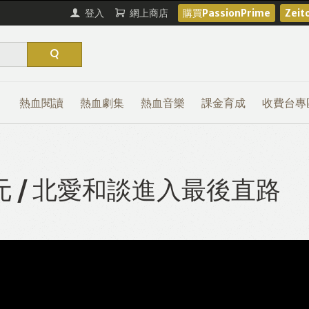
登入
網上商店
購買PassionPrime
Zei
熱血閱讀
熱血劇集
熱血音樂
課金育成
收費台專
 / 北愛和談進入最後直路