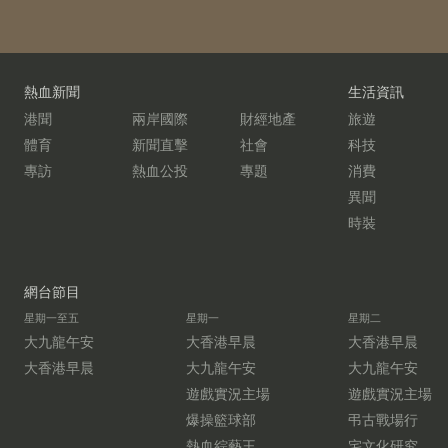
熱血新聞
生活資訊
港聞
兩岸國際
財經地產
旅遊
體育
新聞直擊
社會
科技
專訪
熱血公投
專題
消費
異聞
時裝
網台節目
星期一至五
星期一
星期二
大九龍午安
大香港早晨
大香港早晨
大香港早晨
大九龍午安
大九龍午安
遊戲實況主場
遊戲實況主場
爆操籃球部
弔古戰場行
熱血綜藝王
宅文化研究