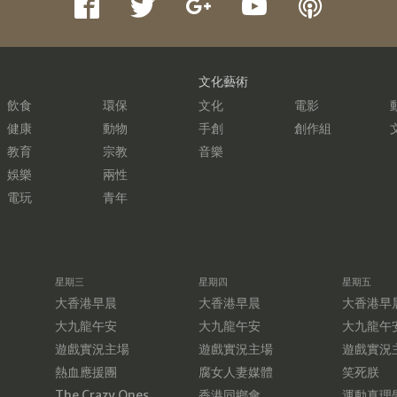
文化藝術
飲食
環保
文化
電影
健康
動物
手創
創作組
教育
宗教
音樂
娛樂
兩性
電玩
青年
星期三
星期四
星期五
大香港早晨
大香港早晨
大香港早
大九龍午安
大九龍午安
大九龍午
遊戲實況主場
遊戲實況主場
遊戲實況
熱血應援團
腐女人妻媒體
笑死朕
The Crazy Ones
香港同鄉會
運動真理