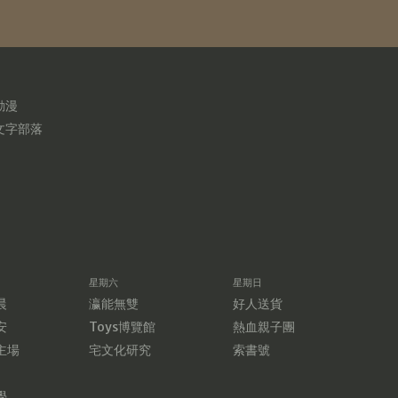
動漫
文字部落
星期六
星期日
晨
瀛能無雙
好人送貨
安
Toys博覽館
熱血親子團
主場
宅文化研究
索書號
學