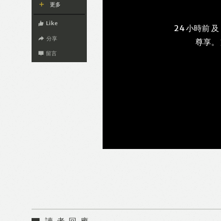
更多
Like
24 小時前 及
分享
尊享。
留言
讀者回應