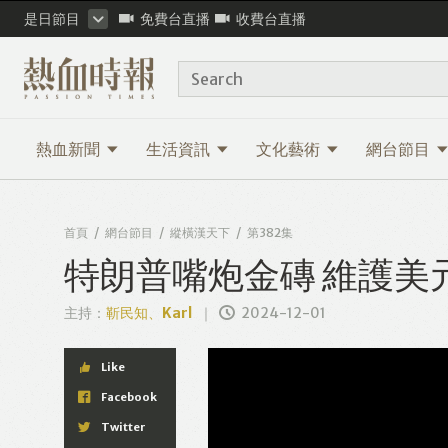
是日節目
免費台直播
收費台直播
Search
熱血新聞
生活資訊
文化藝術
網台節目
首頁
網台節目
縱橫漢天下
第382集
特朗普嘴炮金磚 維護美元
主持：
靳民知、Karl
2024-12-01
Like
Facebook
Twitter