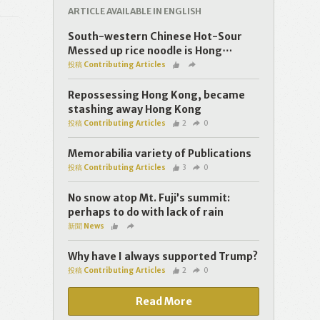
ARTICLE AVAILABLE IN ENGLISH
South-western Chinese Hot-Sour
Messed up rice noodle is Hong⋯
投稿 Contributing Articles
Repossessing Hong Kong, became
stashing away Hong Kong
投稿 Contributing Articles
2
0
Memorabilia variety of Publications
投稿 Contributing Articles
3
0
No snow atop Mt. Fuji’s summit:
perhaps to do with lack of rain
新聞 News
Why have I always supported Trump?
投稿 Contributing Articles
2
0
Read More