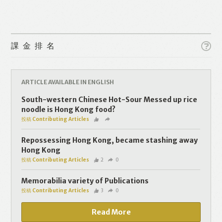
課金排名
ARTICLE AVAILABLE IN ENGLISH
Like
Facebook
Twitter
Line
South-western Chinese Hot-Sour Messed up rice
noodle is Hong Kong food?
投稿 Contributing Articles
WhatsApp
Email
Repossessing Hong Kong, became stashing away
Hong Kong
投稿 Contributing Articles
2
0
Memorabilia variety of Publications
投稿 Contributing Articles
3
0
Read More