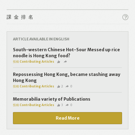
課金排名
ARTICLE AVAILABLE IN ENGLISH
Like
Facebook
Twitter
Line
South-western Chinese Hot-Sour Messed up rice
noodle is Hong Kong food?
投稿 Contributing Articles
WhatsApp
Email
Repossessing Hong Kong, became stashing away
Hong Kong
投稿 Contributing Articles
2
0
Memorabilia variety of Publications
投稿 Contributing Articles
3
0
Read More