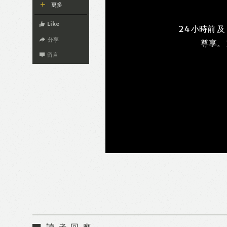
更多
Like
24 小時前 及
分享
尊享。
留言
讀者回應