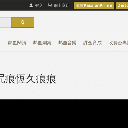
登入
網上商店
購買PassionPrime
Zei
熱血閱讀
熱血劇集
熱血音樂
課金育成
收費台專
尻痕恆久痕痕