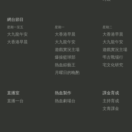
網台節目
星期一至五
星期一
星期二
大九龍午安
大香港早晨
大香港早晨
大香港早晨
大九龍午安
大九龍午安
遊戲實況主場
遊戲實況主場
爆操籃球部
弔古戰場行
熱血綜藝王
宅文化研究
月曜日的晚酌
直播室
熱血製作
課金育成
直播一台
熱血劇場台
主持育成
文青課金