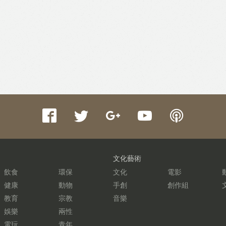
文化藝術
飲食
環保
文化
電影
健康
動物
手創
創作組
教育
宗教
音樂
娛樂
兩性
電玩
青年