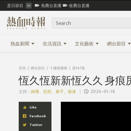
是日節目
免費台直播
收費台直播
Search
熱血新聞
生活資訊
文化藝術
網台節目
首頁
網台節目
十樓後樓梯
第147集
恆久恆新新恆久久 身痕
主持：
綺喬、彤彤、泰子、振達
2026-01-18
Like
Facebook
Twitter