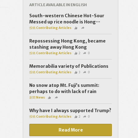
ARTICLE AVAILABLE IN ENGLISH
South-western Chinese Hot-Sour
Messed up rice noodle is Hong⋯
投稿 Contributing Articles
Repossessing Hong Kong, became
stashing away Hong Kong
投稿 Contributing Articles
2
0
Memorabilia variety of Publications
投稿 Contributing Articles
3
0
No snow atop Mt. Fuji’s summit:
perhaps to do with lack of rain
新聞 News
Why have I always supported Trump?
投稿 Contributing Articles
2
0
Read More