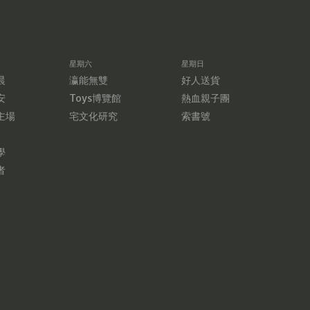
星期六
星期日
晨
瀛能無雙
好人送貨
安
Toys博覽館
熱血親子團
主場
宅文化研究
索書號
學
者