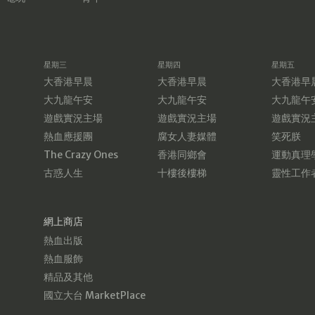
星期三
星期四
星期五
大香港早晨
大香港早晨
大香港早
大九龍午安
大九龍午安
大九龍午
遊戲實況主場
遊戲實況主場
遊戲實況
熱血應援團
腐女人妻媒體
笑死朕
The Crazy Ones
香港同鄉會
運動真理
古惑人生
十樓後樓梯
靈性工作
網上商店
熱血出版
熱血服飾
精品及其他
國立大台 MarketPlace