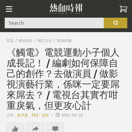
Search
首頁
網台節目
國立大台
第2451集
《觸電》電競運動小子個人
成長記！ / 編劇如何保障自
己的創作？去做演員 / 做影
視演藝行業，係咪一定要屌
來屌去？ / 電視台其實冇咁
重戾氣，但更攻心計
主持：
黃洋達、762、彤彤
2025-09-22