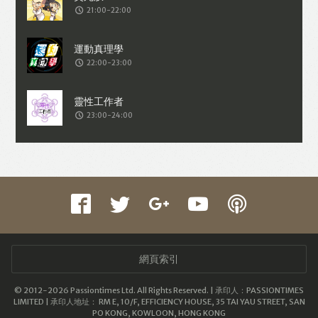
21:00-22:00
22:00-23:00
23:00-24:00
網頁索引
© 2012-2026 Passiontimes Ltd. All Rights Reserved. | 承印人：PASSIONTIMES
LIMITED | 承印人地址： RM E, 10/F, EFFICIENCY HOUSE, 35 TAI YAU STREET, SAN
PO KONG, KOWLOON, HONG KONG