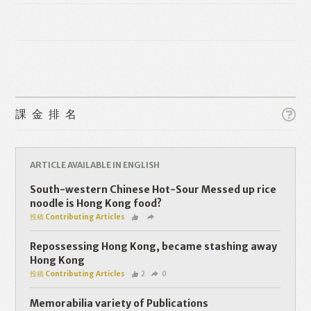
課金排名
Like
Facebook
Twitter
Line
ARTICLE AVAILABLE IN ENGLISH
South-western Chinese Hot-Sour Messed up rice
WhatsApp
Email
noodle is Hong Kong food?
投稿 Contributing Articles
Repossessing Hong Kong, became stashing away
Hong Kong
投稿 Contributing Articles
2
0
Memorabilia variety of Publications