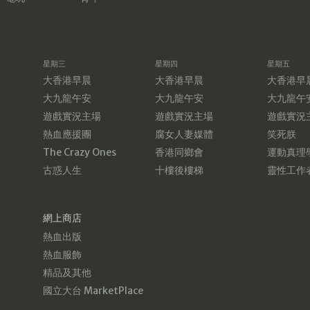
星期三
星期四
星期五
大香港早晨
大香港早晨
大香港早
大九龍午安
大九龍午安
大九龍午
遊戲實況主場
遊戲實況主場
遊戲實況
熱血應援團
腐女人妻媒體
笑死朕
The Crazy Ones
香港同鄉會
運動真理
古惑人生
十樓後樓梯
靈性工作
網上商店
熱血出版
熱血服飾
精品及其他
國立大台 MarketPlace