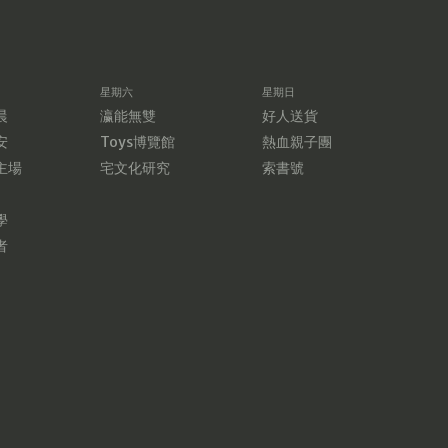
星期六
星期日
晨
瀛能無雙
好人送貨
安
Toys博覽館
熱血親子團
主場
宅文化研究
索書號
學
者