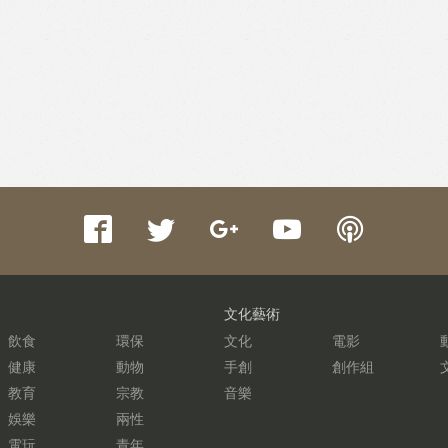
文化藝術
飲食
環保
文化
電影
健康
動物
手創
創作組
教育
宗教
音樂
娛樂
兩性
電玩
青年