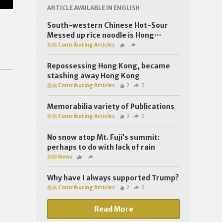
ARTICLE AVAILABLE IN ENGLISH
South-western Chinese Hot-Sour
Messed up rice noodle is Hong⋯
投稿 Contributing Articles
Repossessing Hong Kong, became
stashing away Hong Kong
投稿 Contributing Articles
2
0
Memorabilia variety of Publications
投稿 Contributing Articles
3
0
No snow atop Mt. Fuji’s summit:
perhaps to do with lack of rain
新聞 News
Why have I always supported Trump?
投稿 Contributing Articles
2
0
Read More