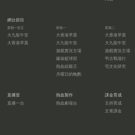
網台節目
星期一至五
星期一
星期二
大九龍午安
大香港早晨
大香港早晨
大香港早晨
大九龍午安
大九龍午安
遊戲實況主場
遊戲實況主場
爆操籃球部
弔古戰場行
熱血綜藝王
宅文化研究
月曜日的晚酌
直播室
熱血製作
課金育成
直播一台
熱血劇場台
主持育成
文青課金