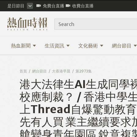
是日節目
免費台直播
收費台直播
Search
熱血新聞
生活資訊
文化藝術
網台節目
首頁
網台節目
大香港早晨
第2973集
港大法律生AI生成同學裸
校應制裁？ / 香港中學
上Thread自爆驚動教
先有人買 業主繼續要求加
艙變身青年園區 銳意複