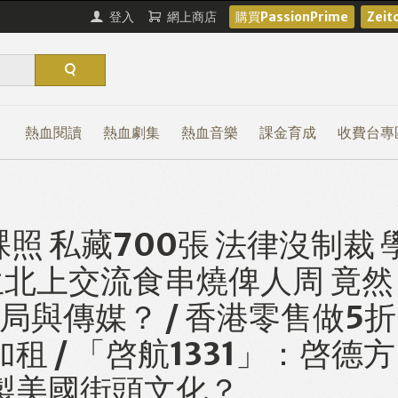
登入
網上商店
購買PassionPrime
Zei
熱血閱讀
熱血劇集
熱血音樂
課金育成
收費台專
照 私藏700張 法律沒制裁 
生北上交流食串燒俾人周 竟然
育局與傳媒？ / 香港零售做5折
租 / 「啓航1331」：啓德方
製美國街頭文化？