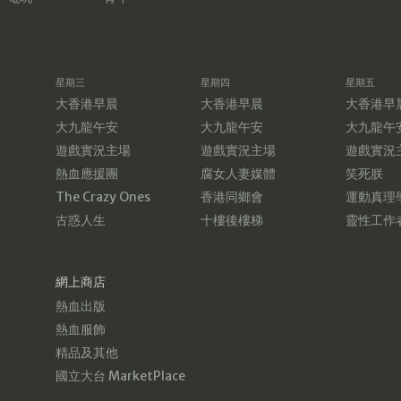
星期三
星期四
星期五
大香港早晨
大香港早晨
大香港早
大九龍午安
大九龍午安
大九龍午
遊戲實況主場
遊戲實況主場
遊戲實況
熱血應援團
腐女人妻媒體
笑死朕
The Crazy Ones
香港同鄉會
運動真理
古惑人生
十樓後樓梯
靈性工作
網上商店
熱血出版
熱血服飾
精品及其他
國立大台 MarketPlace