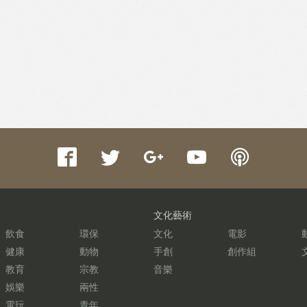
文化藝術
飲食
環保
文化
電影
健康
動物
手創
創作組
教育
宗教
音樂
娛樂
兩性
電玩
青年