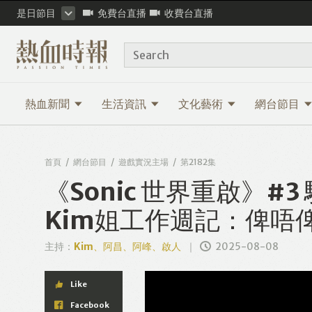
是日節目
免費台直播
收費台直播
Search
熱血新聞
生活資訊
文化藝術
網台節目
首頁
網台節目
遊戲實況主場
第2182集
《Sonic 世界重啟》
Kim姐工作週記：俾唔
主持：
Kim、阿昌、阿峰、啟人
2025-08-08
Like
Facebook