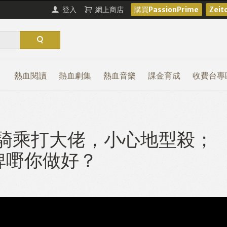
登入
網上商店
購買PassionPrime
Zei
熱血閱讀
熱血劇集
熱血音樂
課金育成
收費台專
#3 騎乘打大佬，小心地型殺；
俾嘢你做好？