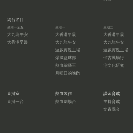
網台節目
星期一至五
星期一
星期二
大九龍午安
大香港早晨
大香港早晨
大香港早晨
大九龍午安
大九龍午安
遊戲實況主場
遊戲實況主場
爆操籃球部
弔古戰場行
熱血綜藝王
宅文化研究
月曜日的晚酌
直播室
熱血製作
課金育成
直播一台
熱血劇場台
主持育成
文青課金