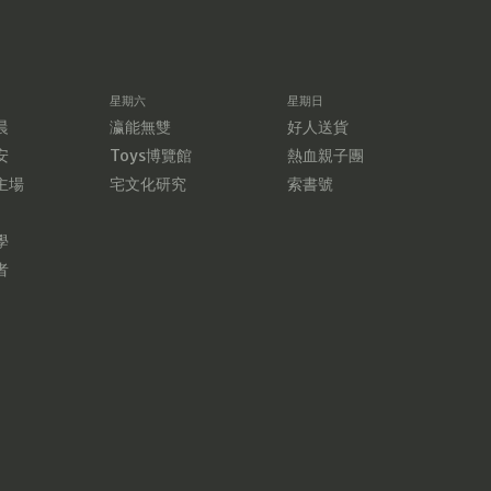
星期六
星期日
晨
瀛能無雙
好人送貨
安
Toys博覽館
熱血親子團
主場
宅文化研究
索書號
學
者