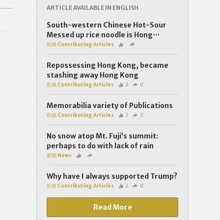
ARTICLE AVAILABLE IN ENGLISH
South-western Chinese Hot-Sour
Messed up rice noodle is Hong⋯
投稿 Contributing Articles
Repossessing Hong Kong, became
stashing away Hong Kong
投稿 Contributing Articles
2
0
Memorabilia variety of Publications
投稿 Contributing Articles
3
0
No snow atop Mt. Fuji’s summit:
perhaps to do with lack of rain
新聞 News
Why have I always supported Trump?
投稿 Contributing Articles
2
0
Read More