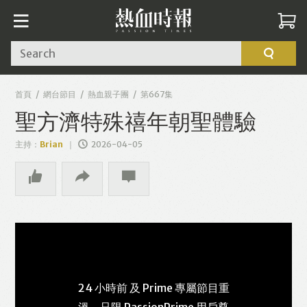
Search
首頁
網台節目
熱血親子團
第667集
聖方濟特殊禧年朝聖體驗
主持：
Brian
2026-04-05
24 小時前 及 Prime 專屬節目重
溫，只限 PassionPrime 用戶尊