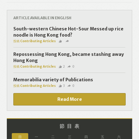
Like
Facebook
Twitter
Line
ARTICLE AVAILABLE IN ENGLISH
WhatsApp
Email
South-western Chinese Hot-Sour Messed up rice
noodle is Hong Kong food?
投稿 Contributing Articles
Repossessing Hong Kong, became stashing away
Hong Kong
投稿 Contributing Articles
2
0
Memorabilia variety of Publications
投稿 Contributing Articles
3
0
Read More
節目表
日
一
二
三
四
五
六