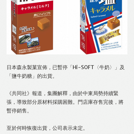
Like
Facebook
Twitter
Line
WhatsApp
Email
Print
日本森永製菓宣佈，已暫停「Hi-SOFT〈牛奶〉」及
「鹽牛奶糖」的出貨。
《共同社》報道，集團解釋，由於中東局勢持續緊
張，導致部分原材料採購困難。門店庫存售完後，將
暫停銷售。
至於何時恢復出貨，公司表示未定。