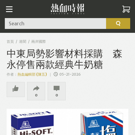
Search
首頁
港聞
兩岸國際
中東局勢影響材料採購 森
永停售兩款經典牛奶糖
作者：
熱血編輯部 (陳五)
05-21-2026
0
0