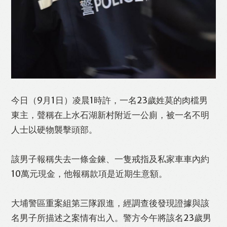
Like
Facebook
Twitter
Line
WhatsApp
Email
Print
今日（9月1日）凌晨1時許，一名23歲姓莫的肉檔男
東主，聲稱在上水石湖新村附近一公廁，被一名不明
人士以硬物襲擊頭部。
該男子報稱失去一條金鍊、一隻戒指及私家車車內約
10萬元現金，他報稱款項是近期生意額。
大埔警區重案組第三隊跟進，經調查後發現證據與該
名男子所描述之案情有出入。警方今午將該名23歲男