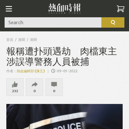
Search
首頁
港聞
港聞
報稱遭扑頭遇劫 肉檔東主
涉誤導警務人員被捕
作者：
熱血編輯部 (陳五)
09-01-2022
232
0
0