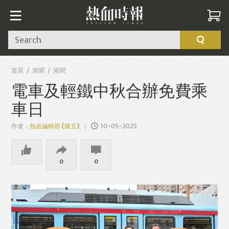
Search
首頁
港聞
港聞
電車及輕鐵中秋合辦免費乘
車日
作者：
熱血編輯部 (陳五)
10-05-2025
0
0