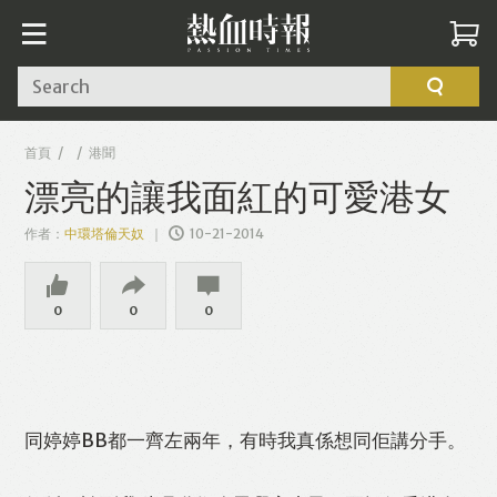
Search
首頁
港聞
漂亮的讓我面紅的可愛港女
作者：
中環塔倫天奴
10-21-2014
0
0
0
同婷婷BB都一齊左兩年，有時我真係想同佢講分手。