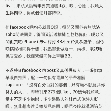
list，果頭又話轉季要買過曬d衫。喂，心諗，我嘅人
生得四季，你就個個月都轉季。
佢facebook 啲狗公就最Q煩，得閒又問佢有無試過
soho間法國菜，得閒又話送榴槤乜乜乜俾佢，呢頭又
問佢買咗iPhone 6未…婷婷BB不至於貪慕虛榮，但係
啲搞屎棍問得十樣，我點都要做返一、兩樣。喂我唔
係唔愛妳，我儲緊錢同妳上車嘛BB。
不過婷B facebook 啲 post又真係幾殺人，一張側頭
單眼自拍照，配上一句似有還無的語帶相關
caption：「沒有百分百對的那個，只有願不願意共你
努力的人」。即時引來273 個Like，70幾句我願意。
當中不乏多少抱憾，多少過路人的杜甫式偽詩人概
嘆，無非想表達英雄所見略同，唔啱今晚就溝酒論英