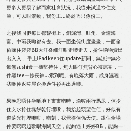
更多人更易了解而家社會狀況，我從未試過拎住支
筆，可以咁滾動，我份工…終於唔只係份工。
之後我同佢每日都響街上，銅鑼灣、旺角、金鐘海
富、中環我哋都有去。我一面坐係街度畫畫，一面偷
偷睇住婷婷BB大汗叠細汗咁走嚟走去，拎住啲物資出
出入入， 手上iPad keep住update新聞，無涼沖無冷
氣無sushi食一樣堅持住，無大眼仔無背心褸屌裙，一
件黑tee一條長褲…索到呢。有晚落大雨，成身濕曬，
我哋仲返咗屋企換過件衫再出過嚟。
果晚忍唔住坐喺地下畫畫嗰時，滴咗兩行馬尿，佢拎
住支水拎住塊餅乾行埋嚟，我抬起頭望住佢，好似有
道蘇光打埋嚟咁，嗰刻，我覺得佢係天使。跟住全場
仲要啱啱起歌唱海闊天空，能夠遇上婷婷BB，能夠一