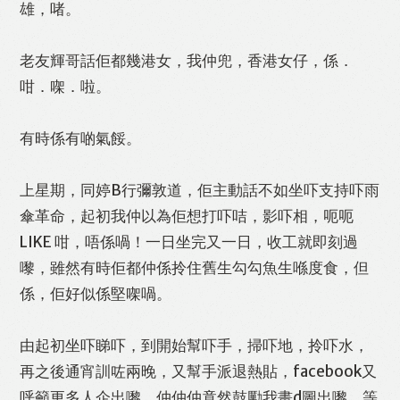
雄，啫。
老友輝哥話佢都幾港女，我仲兜，香港女仔，係．
咁．㗎．啦。
有時係有啲氣餒。
Like
Facebook
Twitter
Line
上星期，同婷B行彌敦道，佢主動話不如坐吓支持吓雨
傘革命，起初我仲以為佢想打吓咭，影吓相，呃呃
WhatsApp
Email
Print
LIKE 咁，唔係喎！一日坐完又一日，收工就即刻過
嚟，雖然有時佢都仲係拎住舊生勾勾魚生喺度食，但
係，佢好似係堅㗎喎。
由起初坐吓睇吓，到開始幫吓手，掃吓地，拎吓水，
再之後通宵訓咗兩晚，又幫手派退熱貼，facebook又
呼籲更多人企出嚟，仲仲仲竟然鼓勵我畫d圖出嚟，等