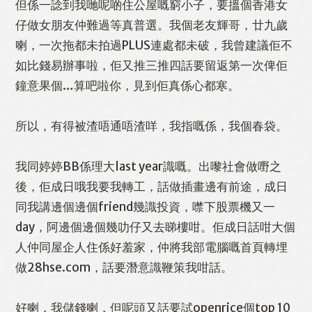
但係一諗到我哋呢啲住公屋嘅窮小子，要搵個香港女
仔做女朋友仲難過等真普選。我個老友輝哥，廿九歲
喇，一次拖都未拍過PLUS連處都未破，我曾建議佢不
如比錢易辦事啦，佢又推三推四話要留返第一次俾佢
鐘意果個…算吧啦你，見到佢真係心都寒。
所以，有得被渣唔通唔渣咩，我指嘅係，我個春袋。
我同婷婷BB係理大last year識嘅。出嚟社會做嘢之
後，佢成日哦我要我轉工，話做插畫邊有前途，成日
同我講邊個邊個friend幾識投資，噤下股票機又一
day，阿邊個邊個幾叻仔又去睇樓咁。佢成日話咁大個
人仲同屋企人住係好羞家，仲將我部電腦嘅首頁轉埋
做28hse.com，話要潛意識鞭策我咁話。
好喇，我儲錢喇，但呢頭又話要試openrice個top 10