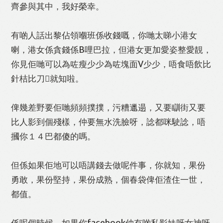
齊參與其中，我好榮幸。
有啲人話出黎佔領嗰班係收錢嘅，你哋太睇小港女
喇，港女係貪錢係B哩巴拉，但港女更加愛姿整愛靚，
你見佢哋可以為咗瘦少少為咗塊面V少少，唔食唔飲比
針桔比刀就知啦。
俾幾差野要佢哋頻頻撲撲，污糟邋遢，又要瞓街又要
比人影到個殘樣，仲要無水洗臉呀，諗都咪駛諗，唔
摑你１４巴都傻的嗎。
但係如果佢地可以唔講錢去做呢件事，你就知，果份
勇敢，果份堅持，果份成熟，個春袋俾佢渣住一世，
都值。