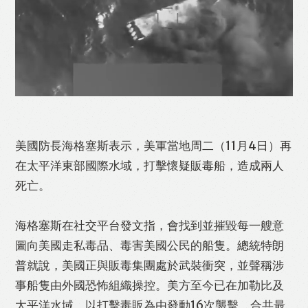
Like
Facebook
Twitter
Line
美國防長海格塞斯表示，美軍當地周二（11月4日）再
WhatsApp
Email
Print
在太平洋東部國際水域，打擊懷疑販毒船，造成兩人
死亡。
海格塞斯在社交平台發文指，會找到並摧毀每一艘意
圖向美國走私毒品、毒害美國公民的船隻。總統特朗
普就說，美國正與販毒集團處於武裝衝突，並聲稱涉
事船隻由外國恐怖組織操控。美方至今已在加勒比及
太平洋水域，以打擊毒販為由發動16次襲擊，合共最