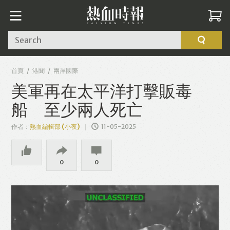
Search
首頁
港聞
兩岸國際
美軍再在太平洋打擊販毒
船 至少兩人死亡
作者：
熱血編輯部 (小夜)
11-05-2025
0
0