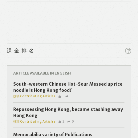
課金排名
Like
Facebook
Twitter
Line
ARTICLE AVAILABLE IN ENGLISH
South-western Chinese Hot-Sour Messed up rice
WhatsApp
Email
noodle is Hong Kong food?
投稿 Contributing Articles
Repossessing Hong Kong, became stashing away
Hong Kong
投稿 Contributing Articles
2
0
Memorabilia variety of Publications