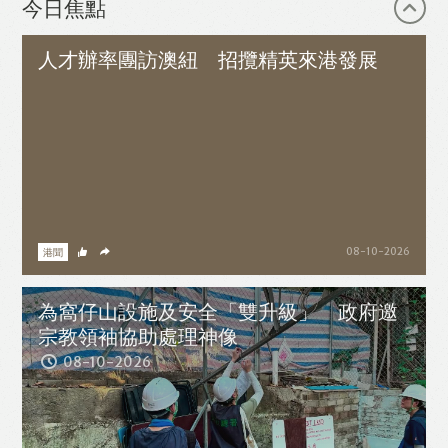
熱血劇集台 第 199 集
2026-08-09
今日焦點
《江南史觀下的中國》：中國南方地域史入門
人才辦率團訪澳紐 招攬精英來港發展
索書號 第 710 集
2026-08-09
冠軍賠率預視邊隊最爭氣 北美聯賽盃投注策略揭秘
賭播默示錄 第 70 集
2026-08-08
《Splatoon Raiders》100層後無盡的戰鬥 《轉世之
獸》吐槽點滿滿的Game Freaks最新大作
宅文化研究 第 1344 集
2026-08-08
超人六十年開箱邪惡貝利亞 由怪獸到超人細數空想SF
起源
港聞
08-10-2026
Toys博覽館 第 213 集
2026-08-08
《實衣與山田小姐》蠢人禍患與無明惡意
為窩仔山設施及安全「雙升級」 政府邀
笑死朕 第 812 集
2026-08-07
宗教領袖協助處理神像
陳凱琳事件， Alvin以自身經歷角度演繹事件 / 教科書
08-10-2026
到底可唔可以強迫人買DLC？良心何在？
大九龍午安 第 215 集
2026-08-07