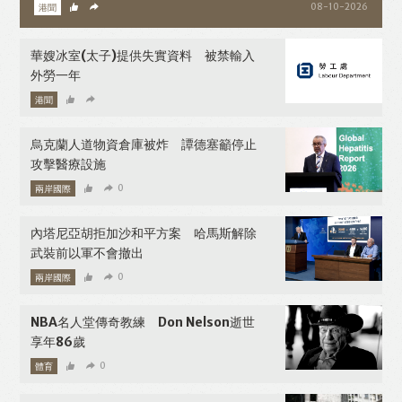
港聞
08-10-2026
華嫂冰室(太子)提供失實資料 被禁輸入
外勞一年
港聞
08-10-2026
烏克蘭人道物資倉庫被炸 譚德塞籲停止
攻擊醫療設施
兩岸國際
0
08-10-2026
內塔尼亞胡拒加沙和平方案 哈馬斯解除
武裝前以軍不會撤出
兩岸國際
0
08-10-2026
NBA名人堂傳奇教練 Don Nelson逝世
享年86歲
體育
0
08-10-2026