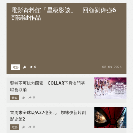
電影資料館「星級影談」 回顧劉偉強6
部關鍵作品
電影
0
08-04-2026
聲稱不可抗力因素 COLLAR下月澳門演
唱會取消
音樂
0
08-03-2026
首周末全球吸9.27億美元 蜘蛛俠新片創
影史第2
電影
0
08-03-2026