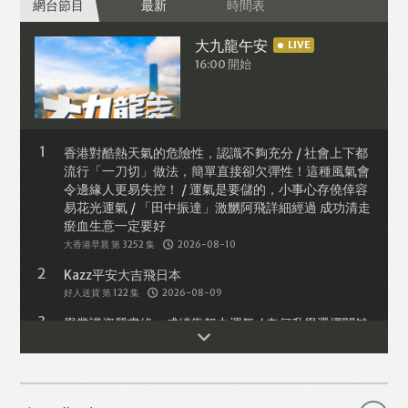
網台節目
最新
時間表
大九龍午安
LIVE
16:00 開始
香港對酷熱天氣的危險性，認識不夠充分 / 社會上下都
流行「一刀切」做法，簡單直接卻欠彈性！這種風氣會
令邊緣人更易失控！ / 運氣是要儲的，小事心存僥倖容
易花光運氣 / 「田中振達」激嬲阿飛詳細經過 成功清走
瘀血生意一定要好
大香港早晨 第 3252 集
2026-08-10
Kazz平安大吉飛日本
好人送貨 第 122 集
2026-08-09
學業講資質書緣，成績靠努力運氣 / 奈何升學選擇關鍵
係口袋深淺
熱血親子團 第 685 集
2026-08-09
辦公室工作分配指導