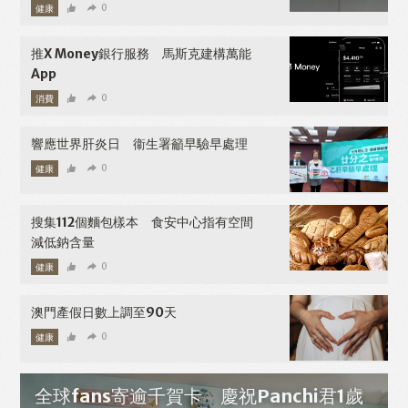
健康
0
07-31-2026
推X Money銀行服務 馬斯克建構萬能
App
消費
0
07-28-2026
響應世界肝炎日 衞生署籲早驗早處理
健康
0
07-28-2026
搜集112個麵包樣本 食安中心指有空間
減低鈉含量
健康
0
07-27-2026
澳門產假日數上調至90天
健康
0
07-27-2026
全球fans寄逾千賀卡 慶祝Panchi君1歲