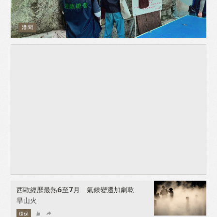
港聞
西歐經歷最熱6至7月 氣候變遷加劇乾
旱山火
環保
08-10-2026