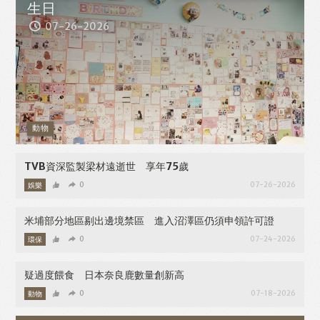
生日
07-26-2026
動物
TVB資深監製梁材遠逝世 享年75歲
娛樂
0
07-26-2026
米埔部分地區剔出邊境禁區 進入沼澤區仍須申領許可證
環保
0
07-24-2026
疑過度餵食 日本奈良鹿數量創新高
動物
0
07-18-2026