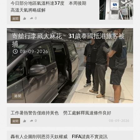
今日部分地區氣溫料達37度 本周後期
高溫天氣將略緩解
港聞
0
08-10-2026
寄艙行李藏大麻花 31歲泰國抵港旅客被
捕
08-09-2026
港聞
工作暑熱警告僅維持黃色 勞工處解釋風速條件良好
港聞
0
08-09-2026
轟有人企圖削弱恩芬天奴權威 FIFA譴責不實資訊