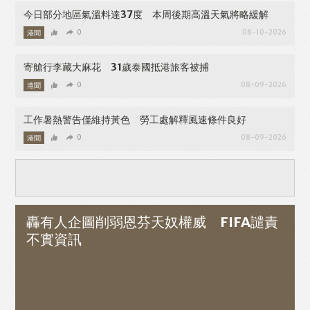
今日部分地區氣溫料達37度 本周後期高溫天氣將略緩解
港聞
0
08-10-2026
寄艙行李藏大麻花 31歲泰國抵港旅客被捕
港聞
0
08-09-2026
工作暑熱警告僅維持黃色 勞工處解釋風速條件良好
港聞
0
08-09-2026
轟有人企圖削弱恩芬天奴權威 FIFA譴責
不實資訊