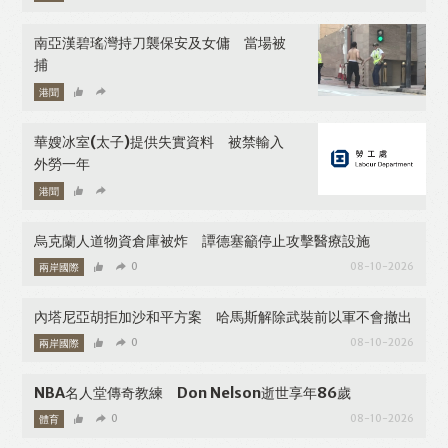
南亞漢碧瑤灣持刀襲保安及女傭 當場被
捕
港聞
08-10-2026
華嫂冰室(太子)提供失實資料 被禁輸入
外勞一年
港聞
08-10-2026
烏克蘭人道物資倉庫被炸 譚德塞籲停止攻擊醫療設施
兩岸國際
0
08-10-2026
內塔尼亞胡拒加沙和平方案 哈馬斯解除武裝前以軍不會撤出
兩岸國際
0
08-10-2026
NBA名人堂傳奇教練 Don Nelson逝世享年86歲
體育
0
08-10-2026