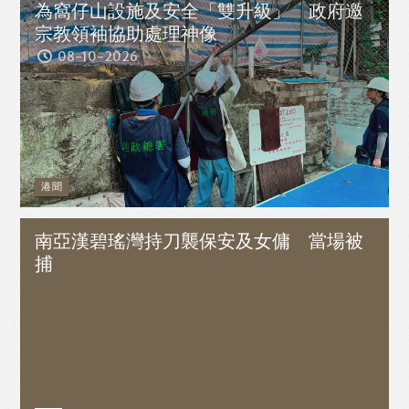
為窩仔山設施及安全「雙升級」 政府邀
宗教領袖協助處理神像
08-10-2026
港聞
南亞漢碧瑤灣持刀襲保安及女傭 當場被
捕