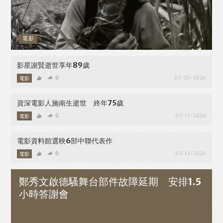
電影
影星謝賢逝世享年89歲
電影
0
07-20-2026
資深電影人施南生逝世 終年75歲
電影
0
07-13-2026
電影資料館選映6部中聯代表作
電影
0
07-13-2026
鄭秀文啟德騷舞台部件故障延期 安排1.5
小時答謝會