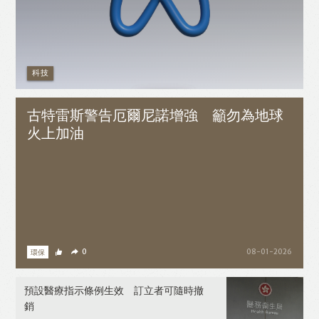
科技
古特雷斯警告厄爾尼諾增強 籲勿為地球
火上加油
環保
0
08-01-2026
預設醫療指示條例生效 訂立者可隨時撤
銷