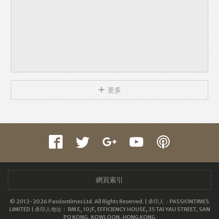
更多
網頁索引
© 2012-2026 Passiontimes Ltd. All Rights Reserved. | 承印人：PASSIONTIMES
LIMITED | 承印人地址： RM E, 10/F, EFFICIENCY HOUSE, 35 TAI YAU STREET, SAN
PO KONG, KOWLOON, HONG KONG