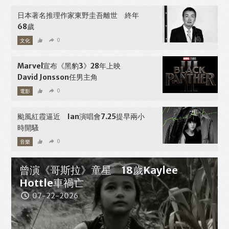
日本著名推理作家東野圭吾離世 終年
68歲
文化
0
07-27-2026
Marvel宣布《黑豹3》28年上映
David Jonsson任男主角
電影
0
07-26-2026
颱風紅霞逼近 Ian演唱會7.25提早兩小
時開騷
音樂
0
07-25-2026
曾演《哥斯拉》童星 18歲Kaylee
Hottle車禍亡
07-22-2026