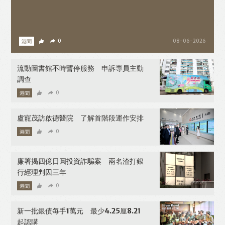
港聞
0
08-06-2026
流動圖書館不時暫停服務 申訴專員主動
調查
港聞
0
08-06-2026
盧寵茂訪啟德醫院 了解首階段運作安排
港聞
0
08-06-2026
廉署揭四億日圓投資詐騙案 兩名渣打銀
行經理判囚三年
港聞
0
08-06-2026
新一批銀債每手1萬元 最少4.25厘8.21
起認購