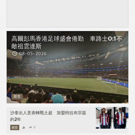
高爾彭馬香港足球盛會倦勤 車路士0:1不
敵祖雲達斯
08-05-2026
體育
沙拿出人意表轉戰土超 加盟特拉布宗簽
約2年
體育
0
08-05-2026