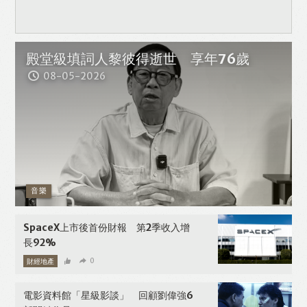
殿堂級填詞人黎彼得逝世 享年76歲
08-05-2026
音樂
SpaceX上市後首份財報 第2季收入增
長92%
財經地產
0
08-05-2026
電影資料館「星級影談」 回顧劉偉強6