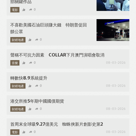
部關鍵作品
電影
0
08-04-2026
不喜歡美國石油巨頭賺大錢 特朗普促回
饋公眾
財經地產
0
08-04-2026
聲稱不可抗力因素 COLLAR下月澳門演唱會取消
音樂
0
08-03-2026
轉數快8.9系統提升
財經地產
0
08-03-2026
港交所推5年期中國國債期貨
財經地產
0
08-03-2026
首周末全球吸9.27億美元 蜘蛛俠新片創影史第2
Like
Facebook
Twitter
Line
電影
0
08-03-2026