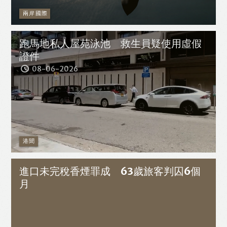
兩岸國際
跑馬地私人屋苑泳池 救生員疑使用虛假
證件
08-06-2026
港聞
進口未完稅香煙罪成 63歲旅客判囚6個
月