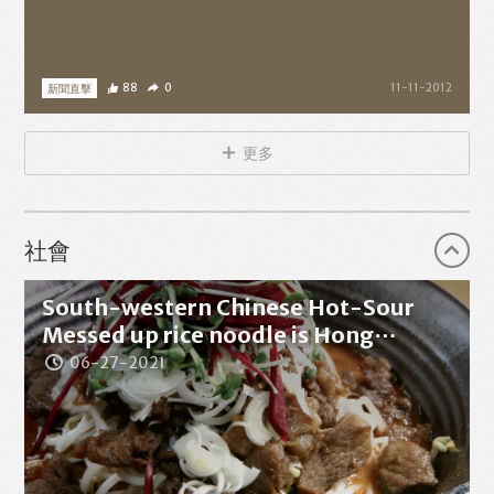
新聞直擊
88
0
11-11-2012
更多
社會
South-western Chinese Hot-Sour
Messed up rice noodle is Hong⋯
06-27-2021