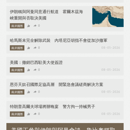
伊朗稱與阿曼同意通行航道 霍爾木茲海
峽重開與否取決美國
兩岸國際
0
08-06-2026
哈馬斯未完全解除武裝 內塔尼亞胡指不會從加沙撤軍
兩岸國際
0
08-05-2026
美國：撤銷巴西駐美大使簽證
兩岸國際
0
08-05-2026
恩芬天奴召國際足協高層 開緊急會議磋商解決方案
兩岸國際
0
08-05-2026
特朗普高爾夫球場將辦晚宴 警方拘一持械男子
兩岸國際
0
08-05-2026