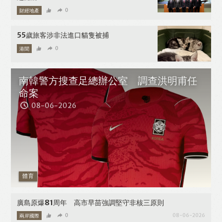
財經地產
0
08-06-2026
55歲旅客涉非法進口貓隻被捕
港聞
0
08-06-2026
南韓警方搜查足總辦公室 調查洪明甫任
命案
08-06-2026
體育
廣島原爆81周年 高市早苗強調堅守非核三原則
兩岸國際
0
08-06-2026