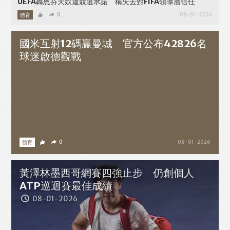
UEFA轟恩芬天奴違競選承諾 稱失去對FIFA領導層信任
體育
0
08-01-2026
國米互射12碼贏曼城 官方公布42826名
球迷啟德觀戰
體育
0
08-01-2026
黃澤林墨西哥網賽四強止步 仍創個人
ATP巡迴賽最佳成績
08-01-2026