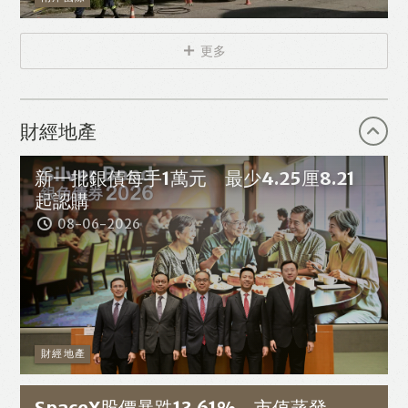
更多
財經地產
新一批銀債每手1萬元 最少4.25厘8.21
起認購
08-06-2026
財經地產
SpaceX股價暴跌13.61% 市值蒸發