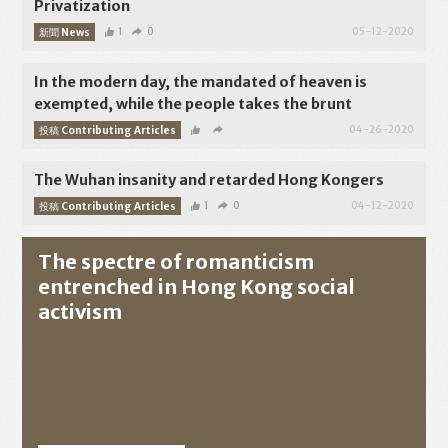
Privatization
新聞 News
1
0
05-12-2020
In the modern day, the mandated of heaven is
exempted, while the people takes the brunt
投稿 Contributing Articles
04-26-2020
The Wuhan insanity and retarded Hong Kongers
投稿 Contributing Articles
1
0
04-12-2020
The spectre of romanticism
entrenched in Hong Kong social
activism