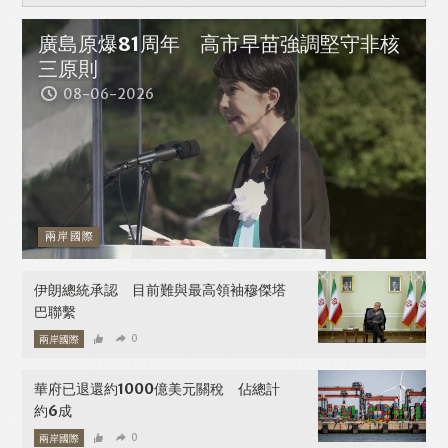
廣島原爆81周年 高市早苗強調堅守非核
三原則
08-06-2026
兩岸國際
伊朗總統承認 目前難與最高領袖穆傑塔
巴聯繫
兩岸國際
0
08-06-2026
華府已退還約1000億美元關稅 佔總計
約6成
兩岸國際
0
08-06-2026