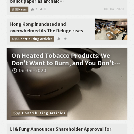
ballot paper as archaic⋯
新聞 News
2
0
08-04-2020
Hong Kong inundated and
overwhelmed As The Deluge rises
投稿 Contributing Articles
06-14-2020
On Heated Tobacco Products: We
Don’t Want to Burn, and You Don’t⋯
06-06-2020
投稿 Contributing Articles
Li & Fung Announces Shareholder Approval for