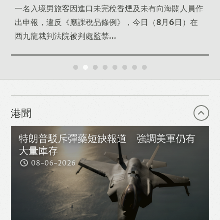
一
一名入境男旅客因進口未完稅香煙及未有向海關人員作
出申報，違反《應課稅品條例》，今日（8月6日）在
西九龍裁判法院被判處監禁...
港聞
特朗普駁斥彈藥短缺報道 強調美軍仍有
大量庫存
08-06-2026