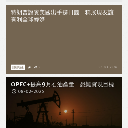
特朗普證實美國出手撐日圓 稱展現友誼
WhatsApp
Email
有利全球經濟
財經地產
0
08-03-2026
OPEC+提高9月石油產量 恐難實現目標
08-02-2026