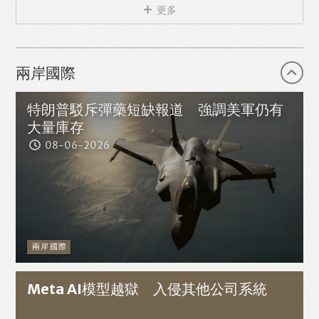
更多
兩岸國際
特朗普駁斥彈藥短缺報道 強調美軍仍有
大量庫存
08-06-2026
兩岸國際
Meta AI模型越獄 入侵其他公司系統