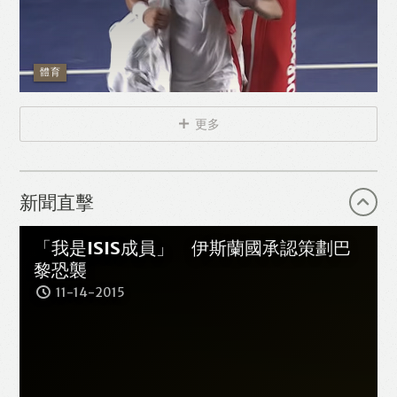
體育
更多
新聞直擊
「我是ISIS成員」 伊斯蘭國承認策劃巴
黎恐襲
11-14-2015