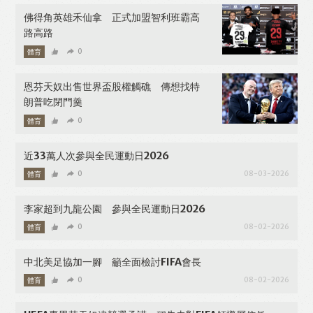
佛得角英雄禾仙拿 正式加盟智利班霸高
路高路
體育
0
08-05-2026
恩芬天奴出售世界盃股權觸礁 傳想找特
朗普吃閉門羹
體育
0
08-04-2026
近33萬人次參與全民運動日2026
體育
0
08-03-2026
李家超到九龍公園 參與全民運動日2026
體育
0
08-02-2026
中北美足協加一腳 籲全面檢討FIFA會長
體育
0
08-02-2026