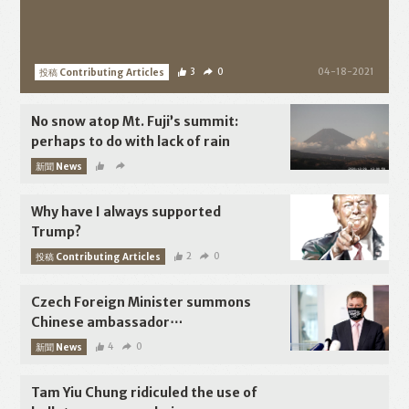
投稿 Contributing Articles
3
0
04-18-2021
No snow atop Mt. Fuji’s summit:
perhaps to do with lack of rain
新聞 News
12-26-2020
Why have I always supported
Trump?
投稿 Contributing Articles
2
0
12-20-2020
Czech Foreign Minister summons
Chinese ambassador⋯
新聞 News
4
0
08-31-2020
Tam Yiu Chung ridiculed the use of